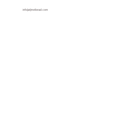
info|at|meliorad.com