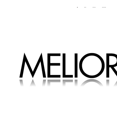
.
..
...
....
MELIORAD - Home