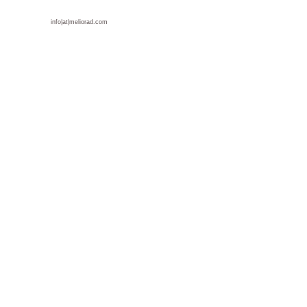
info|at|meliorad.com