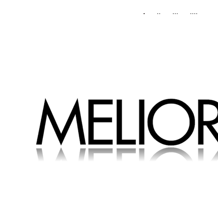
.
..
...
....
MELIORAD - Home